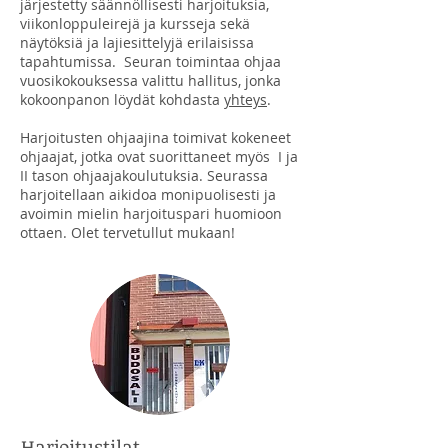
järjestetty
säännöllisesti
harjoituksia,
viikonloppuleirejä ja kursseja sekä
näytöksiä ja lajiesittelyjä erilaisissa
tapahtumissa. Seuran toimintaa ohjaa
vuosikokouksessa valittu hallitus, jonka
kokoonpanon löydät kohdasta
yhteys
.
Harjoitusten ohjaajina toimivat kokeneet
ohjaajat, jotka ovat suorittaneet myös I ja
II tason ohjaajakoulutuksia.
Seurassa
harjoitellaan aikidoa monipuolisesti ja
avoimin mielin harjoituspari huomioon
ottaen. Olet tervetullut mukaan!
Harjoitustilat