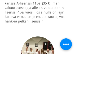
kanssa A-lisenssi 115€ (35 € ilman
vakuutusosaa) ja alle 18-vuotiaiden B-
lisenssi 45€/ vuosi. Jos sinulla on lajin
kattava vakuutus jo muuta kautta, voit
hankkia pelkän lisenssin.
Ohjaajat
Aikuisten ryhmissä
mm.
Jouni Eriksson 4. dan pääohjaaja (I -
tason ohjaajakoulutus)
Mirja Huopalainen 3. dan (II - tason
ohjaajakoulutus)
Sampsa Ertamo 1. dan (I - tason