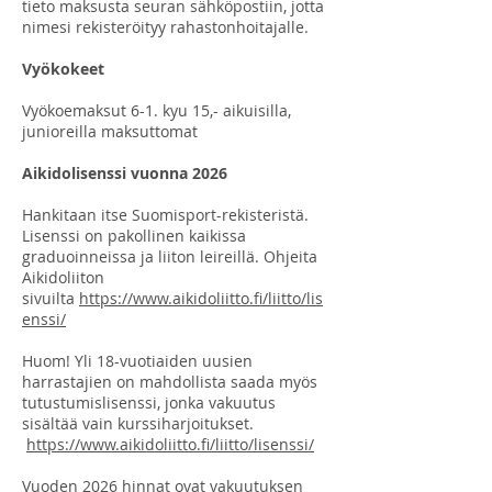
tieto maksusta seuran sähköpostiin, jotta
nimesi rekisteröityy rahastonhoitajalle.
Vyökokeet
Vyökoemaksut 6-1. kyu 15,- aikuisilla,
junioreilla maksuttomat
Aikidolisenssi vuonna 2026
Hankitaan itse Suomisport-rekisteristä.
Lisenssi on pakollinen kaikissa
graduoinneissa ja liiton leireillä. Ohjeita
Aikidoliiton
sivuilta
https://www.aikidoliitto.fi/liitto/lis
enssi/
Huom! Yli 18-vuotiaiden uusien
harrastajien on mahdollista saada myös
tutustumislisenssi, jonka vakuutus
sisältää vain kurssiharjoitukset.
https://www.aikidoliitto.fi/liitto/lisenssi/
Vuoden 2026 hinnat ovat vakuutuksen