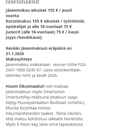
Jäsenmaksut
Jäsenmaksu aikuiset 155 € / puoli
vuotta
Kurssimaksu 155 € aikuiset / työttömät,
opiskelijat ja alle 18-vuotiaat 75 €
Juniorit (alle 18-vuotiaat) 75 € / kausi
(syys-/kevätkausi)
Kevään jäsenmaksun eräpäivä on
31.1.2026
Maksuyhteys
Jäsenmaksu maksetaan seuran tilille FI24
2047 1800 0245 97
. Laita viestikenttään
tekstiksi nimi ja kevät 2026.
Huom liikuntaedut!
voit maksaa
jäsenmaksun myös Smartumin
SmartumPay-maksuna (maksun saaja
löytyy Puusepänkadun Budosali nimellä.)
Muista kirjoittaa nimesi
liikuntaseteleiden taakse. Tämä siksikin,
että maksu kohdistuu oikealle henkilölle.
Myös E-Passi käy, laita siinä tapauksessa