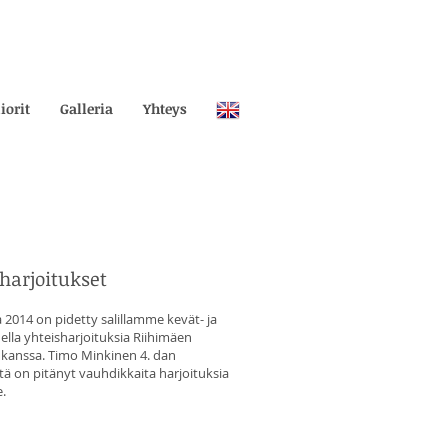
iorit
Galleria
Yhteys
harjoitukset
2014 on pidetty salillamme kevät- ja
lla yhteisharjoituksia Riihimäen
 kanssa. Timo Minkinen 4. dan
tä on pitänyt vauhdikkaita harjoituksia
e.