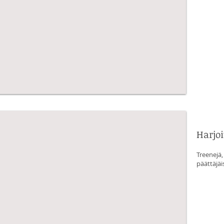
Harjoi
Treenejä,
päättäjäis