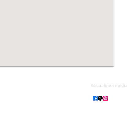
Info
Sosiaalinen media
hmlaikidoseura(at)gmail.com