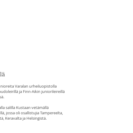
llä
nioreita Varalan urheiluopistolla
udoleirillä ja Finn-Aikin juniorileireillä
sä.
la salilla Kustaan vetämällä
llä, jossa oli osallistujia Tampereelta,
tä, Keravalta ja Helsingistä.