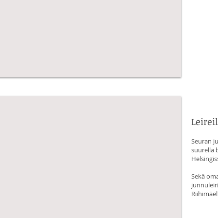
Leirei
Seuran ju
suurella b
Helsingis
Sekä omal
junnuleiri
Riihimäel